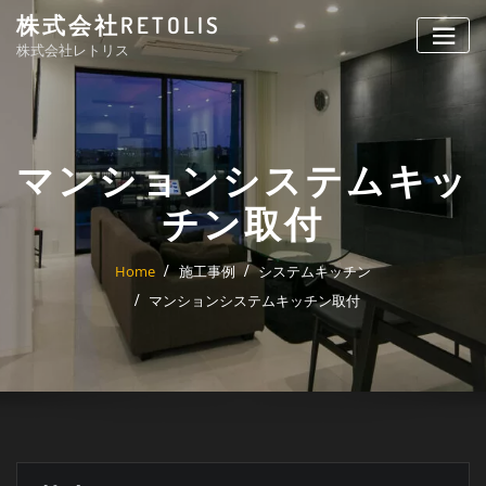
Skip
株式会社RETOLIS
to
株式会社レトリス
content
マンションシステムキッ
チン取付
Home
施工事例
システムキッチン
マンションシステムキッチン取付