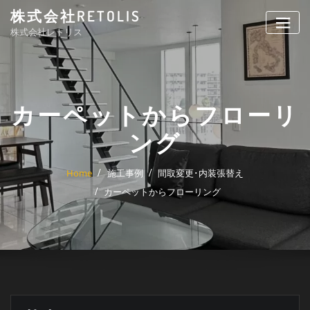
Skip
株式会社RETOLIS
to
株式会社レトリス
content
カーペットからフローリ
ング
Home
施工事例
間取変更･内装張替え
カーペットからフローリング