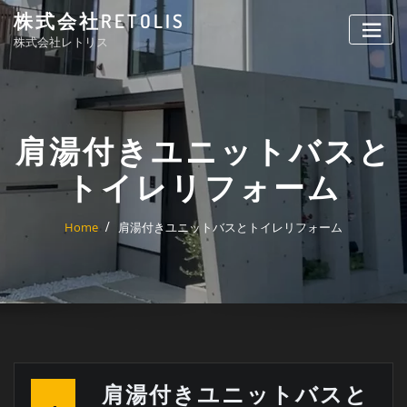
Skip
株式会社RETOLIS
to
株式会社レトリス
content
肩湯付きユニットバスと
トイレリフォーム
Home
肩湯付きユニットバスとトイレリフォーム
肩湯付きユニットバスと