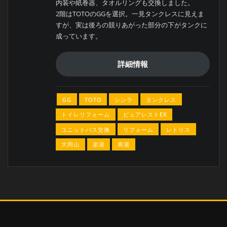
内装や紙巻器、タオルリングも交換しました。
2階はTOTOのGGを選択。一見タンクレスに見えま
すが、実は後ろの競りあがった部分の下がタンクに
成っています。
詳細情報
GG
TOTO
シンラ
タンクレス
トイレリフォーム
ピュアレストEX
ユニットバス交換
リフォーム
レトリス
大岡山
楽湯
肩湯