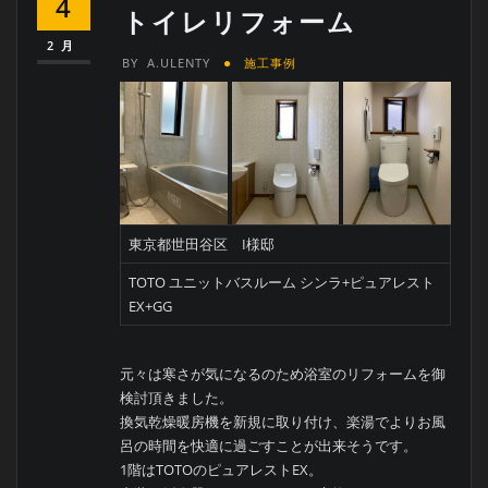
4
トイレリフォーム
2月
BY
A.ULENTY
施工事例
東京都世田谷区 I様邸
TOTO ユニットバスルーム シンラ+ピュアレスト
EX+GG
元々は寒さが気になるのため浴室のリフォームを御
検討頂きました。
換気乾燥暖房機を新規に取り付け、楽湯でよりお風
呂の時間を快適に過ごすことが出来そうです。
1階はTOTOのピュアレストEX。