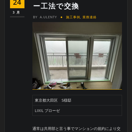
24
ー工法で交換
3月
BY
A.ULENTY
施工事例
,
業務連絡
東京都大田区 S様邸
LIXIL プローゼ
通常は共用部と言う事でマンションの規約により交