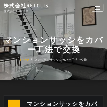
Skip
株式会社RETOLIS
to
株式会社レトリス
content
マンションサッシをカバ
ー工法で交換
Home
マンションサッシをカバー工法で交換
マンションサッシをカバ