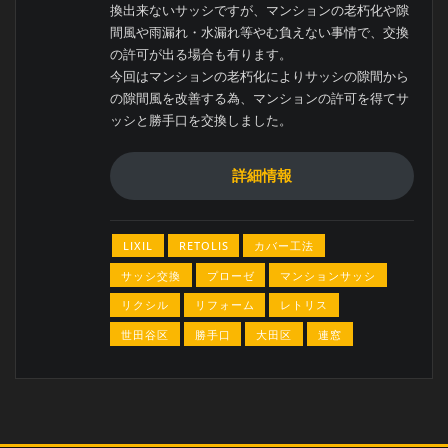
換出来ないサッシですが、マンションの老朽化や隙
間風や雨漏れ・水漏れ等やむ負えない事情で、交換
の許可が出る場合も有ります。
今回はマンションの老朽化によりサッシの隙間から
の隙間風を改善する為、マンションの許可を得てサ
ッシと勝手口を交換しました。
詳細情報
LIXIL
RETOLIS
カバー工法
サッシ交換
プローゼ
マンションサッシ
リクシル
リフォーム
レトリス
世田谷区
勝手口
大田区
連窓