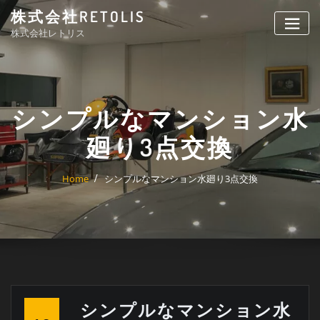
Skip
株式会社RETOLIS
to
株式会社レトリス
content
シンプルなマンション水
廻り3点交換
Home
シンプルなマンション水廻り3点交換
シンプルなマンション水