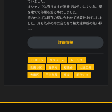
ていました。
オシャレでは有りますが家族では使いにくい為、壁
を建てて部屋を造る事にしました。
壁の仕上げは既存の壁に合わせて塗装仕上げにしま
した。扉も既存の扉に合わせて極力違和感の無い様
に。
詳細情報
RETOLIS
リフォーム
レトリス
世田谷区
仕切り
壁造作
大建工業
大田区
子供部屋
寝室
間仕切り