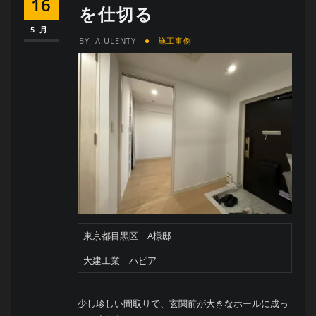
16
を仕切る
5月
BY
A.ULENTY
施工事例
東京都目黒区 A様邸
大建工業 ハピア
少し珍しい間取りで、玄関前が大きなホールに成っ