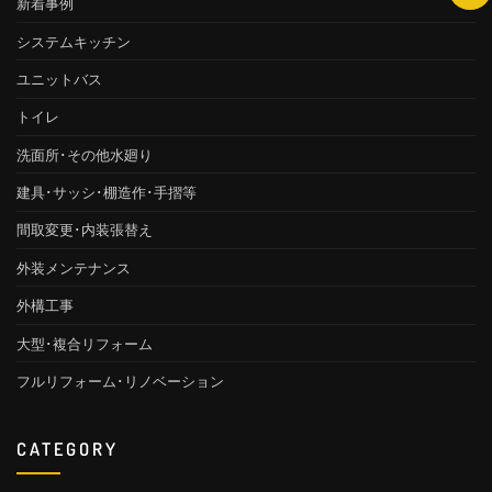
新着事例
システムキッチン
ユニットバス
トイレ
洗面所･その他水廻り
建具･サッシ･棚造作･手摺等
間取変更･内装張替え
外装メンテナンス
外構工事
大型･複合リフォーム
フルリフォーム･リノベーション
CATEGORY