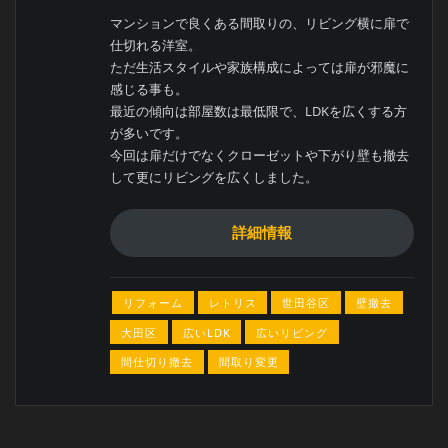
マンションで良くある間取りの、リビング横に扉で
仕切れる洋室。
ただ生活スタイルや家族構成によっては扉が邪魔に
感じる事も。
最近の傾向は部屋数は最低限で、LDKを広くする方
が多いです。
今回は扉だけでなくクローゼットや下がり壁も撤去
して更にリビングを広くしました。
詳細情報
リフォーム
レトリス
世田谷区
壁撤去
大田区
広いLDK
広いリビング
間仕切り撤去
間取り変更