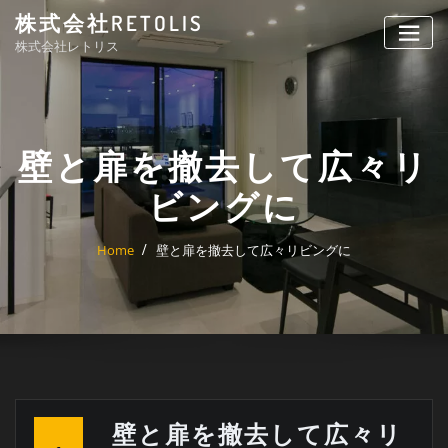
Skip
株式会社RETOLIS
to
株式会社レトリス
content
壁と扉を撤去して広々リ
ビングに
Home
壁と扉を撤去して広々リビングに
壁と扉を撤去して広々リ