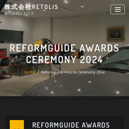
Skip
株式会社RETOLIS
to
株式会社レトリス
content
REFORMGUIDE AWARDS
CEREMONY 2024
Home
Reformguide Awards Ceremony 2024
REFORMGUIDE AWARDS