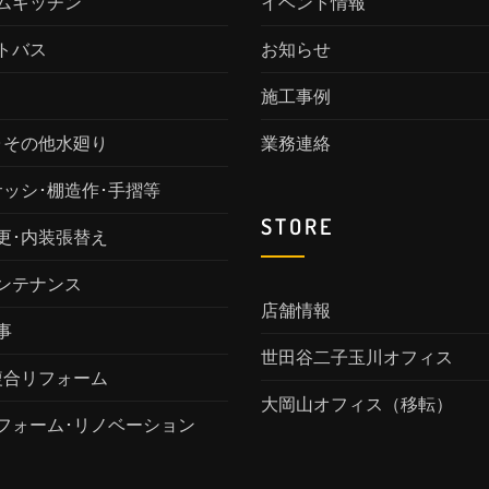
ムキッチン
イベント情報
トバス
お知らせ
施工事例
･その他水廻り
業務連絡
サッシ･棚造作･手摺等
STORE
更･内装張替え
ンテナンス
店舗情報
事
世田谷二子玉川オフィス
複合リフォーム
大岡山オフィス（移転）
フォーム･リノベーション