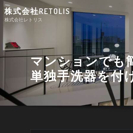
Skip
株式会社RETOLIS
to
株式会社レトリス
content
マンションでも
単独手洗器を付