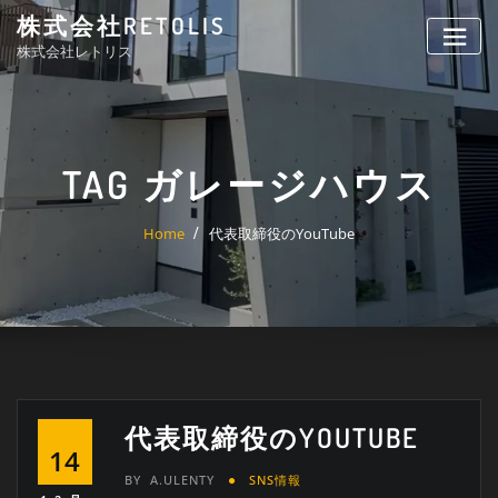
Skip
株式会社RETOLIS
to
株式会社レトリス
content
TAG ガレージハウス
Home
代表取締役のYouTube
代表取締役のYOUTUBE
14
BY
A.ULENTY
SNS情報