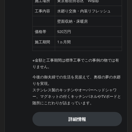
施工場所
東京都世田谷区 W様邸
工事内容
水廻り交換・内装リフレッシュ
壁面収納・床暖房
価格帯
920万円
施工期間
1ヵ月間
※金額と工事期間は標準工事でこの事例の物では有
りません。
今後の御夫婦での生活を見据えて、奥様の夢の水廻
りを実現。
ステンレス製のキッチンやオーバーヘッドシャワ
ー、マグネットの付くキッチンパネルやTVボードと
随所にこだわりが詰まっています。
詳細情報