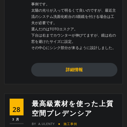
事例です。
太陽の光りが入って明るくて良いのですが、最近主
流のシステム洗面化粧台の3面鏡を付ける場合は工
夫が必要です。
選んだのはTOTOエスクア。
下台は右までカウンターが伸びてますが、鏡は右の
窓を避けたサイズに設定。
その中心にシンク部分が来るように設計しました。
詳細情報
最高級素材を使った上質
28
空間プレデンシア
3月
BY
A.ULENTY
施工事例