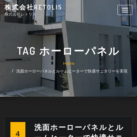
Skip
株式会社RETOLIS
to
株式会社レトリス
content
TAG ホーローパネル
Home
洗面ホーローパネルとルームヒーターで快適サニタリーを実現
洗面ホーローパネルとル
4