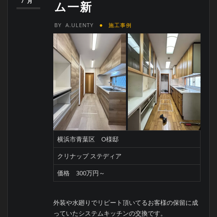
7月
ム一新
BY
A.ULENTY
施工事例
横浜市青葉区 O様邸
クリナップ ステディア
価格 300万円～
外装や水廻りでリピート頂いてるお客様の保留に成
っていたシステムキッチンの交換です。