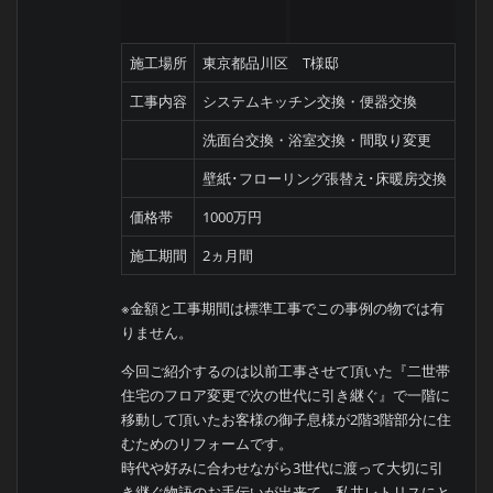
施工場所
東京都品川区 T様邸
工事内容
システムキッチン交換・便器交換
洗面台交換・浴室交換・間取り変更
壁紙･フローリング張替え･床暖房交換
価格帯
1000万円
施工期間
2ヵ月間
※金額と工事期間は標準工事でこの事例の物では有
りません。
今回ご紹介するのは以前工事させて頂いた『二世帯
住宅のフロア変更で次の世代に引き継ぐ』で一階に
移動して頂いたお客様の御子息様が2階3階部分に住
むためのリフォームです。
時代や好みに合わせながら3世代に渡って大切に引