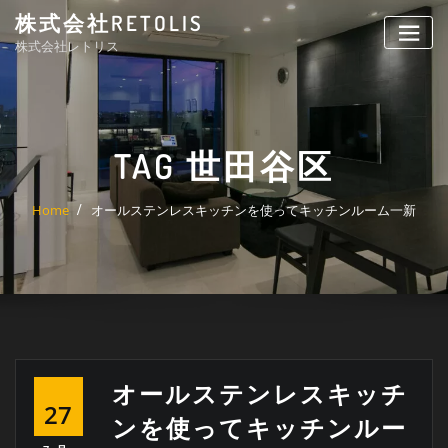
Skip
株式会社RETOLIS
to
株式会社レトリス
content
TAG 世田谷区
Home
オールステンレスキッチンを使ってキッチンルーム一新
オールステンレスキッチ
27
ンを使ってキッチンルー