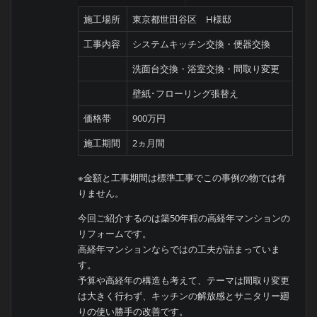
工事内容
システムキッチン交換・便器交換
洗面台交換・浴室交換・間取り変更
壁紙･フローリング張替え
価格帯
900万円
施工期間
2ヵ月間
※金額と工事期間は標準工事でこの事例の物では有
りません。
今回ご紹介するのは築50年程の高経年マンションの
リフォームです。
高経年マンションならではの工夫が詰まっていま
す。
予算や高経年の構造も考えて、テーマは間取り変更
は大きく行わず、キッチンの解放感とサニタリー廻
りの使い勝手の改善です。
梁やスラブ下配管の位置と相談しながら、キッチン
の解放感・パントリーが欲しい、ドラム式洗濯機置