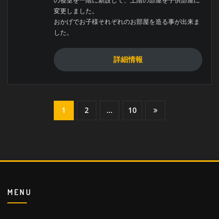
の寝室を一階に新設して、上階の部屋を子供部屋に
変更しました。
おかげでお子様それぞれのお部屋を造る事が出来ま
した。
詳細情報
投
1
2
…
10
稿
の
ペ
ー
MENU